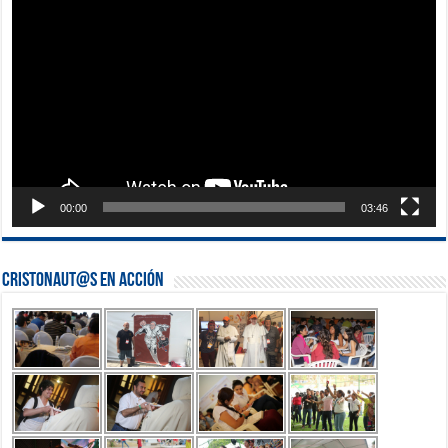
de
vídeo
00:00
03:46
Cristonaut@s en Acción