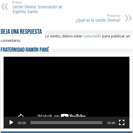
Previo
Lectio Divina: Invocación al
Espíritu Santo
Proximo
¿Qué es la Lectio Divina?
Deja una respuesta
Lo siento, debes estar
conectado
para publicar un
comentario.
Fraternidad Ramón Pané
Reproductor
de
vídeo
00:00
03:46