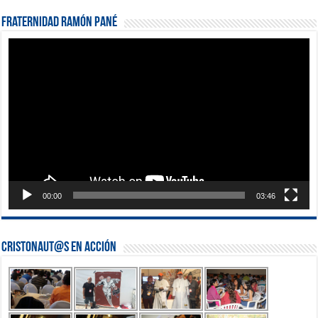
Fraternidad Ramón Pané
Reproductor
de
vídeo
00:00
03:46
Cristonaut@s en Acción