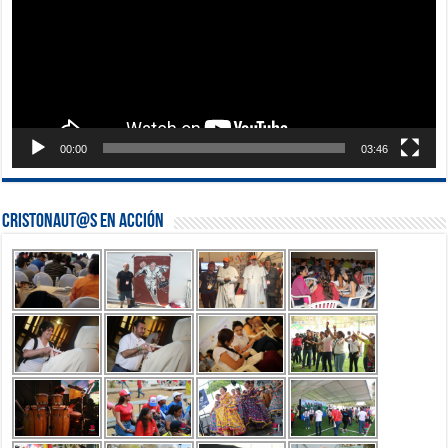
00:00
03:46
Cristonaut@s en Acción