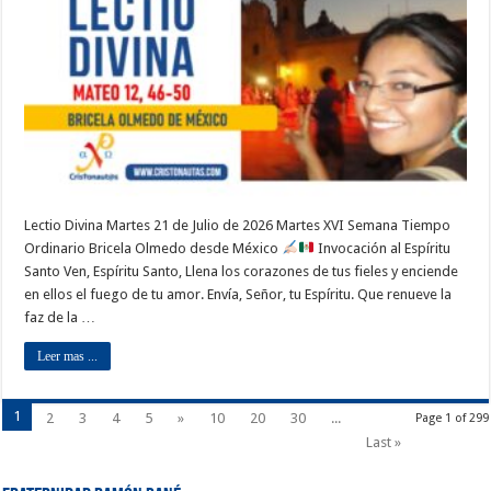
Lectio Divina Martes 21 de Julio de 2026 Martes XVI Semana Tiempo
Ordinario Bricela Olmedo desde México
Invocación al Espíritu
Santo Ven, Espíritu Santo, Llena los corazones de tus fieles y enciende
en ellos el fuego de tu amor. Envía, Señor, tu Espíritu. Que renueve la
faz de la …
Leer mas ...
1
2
3
4
5
»
10
20
30
...
Page 1 of 299
Last »