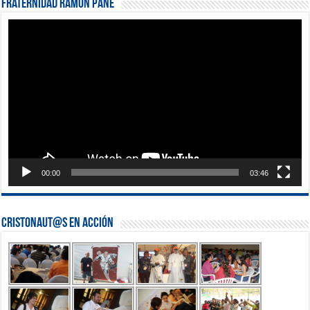
Fraternidad Ramón Pané
Reproductor
de
vídeo
00:00
03:46
Cristonaut@s en Acción