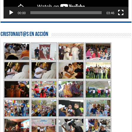
00:00
03:46
Cristonaut@s en Acción