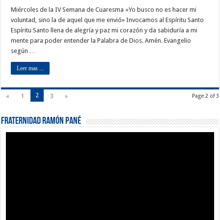
Miércoles de la IV Semana de Cuaresma «Yo busco no es hacer mi
voluntad, sino la de aquel que me envió» Invocamos al Espíritu Santo
Espíritu Santo llena de alegría y paz mi corazón y da sabiduría a mi
mente para poder entender la Palabra de Dios. Amén. Evangelio
según …
Leer mas ...
2
«
1
3
»
Page 2 of 3
Fraternidad Ramón Pané
Reproductor
de
vídeo