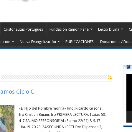
Cristonautas Portugués
Fundación Ramón Pané
Lectio Divina
C
acción
Nueva Evangelización
PUBLICACIONES
Donaciones / Dona
Fra
Rep
de
víd
Ramos Ciclo C
«El Hijo del Hombre morirá» Hno. Ricardo Grzona,
frp Cristian Buiani, frp PRIMERA LECTURA: Isaías 50,
4-7 SALMO RESPONSORIAL: Salmo 22(21),8-9.17-
18a.19-20.23-24 SEGUNDA LECTURA: Filipenses 2,