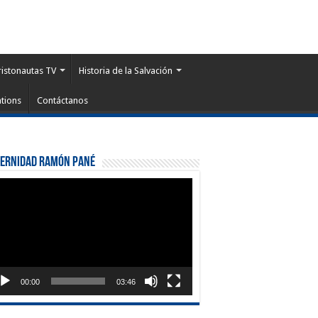
ristonautas TV
Historia de la Salvación
tions
Contáctanos
ternidad Ramón Pané
roductor
eo
00:00
03:46