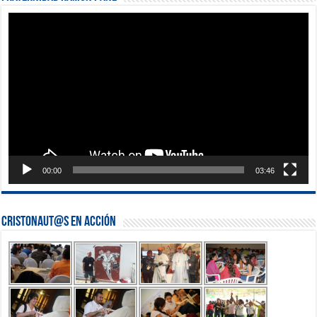
Reproductor
de
vídeo
00:00
03:46
Cristonaut@s en Acción