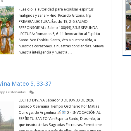
0
«Les dio la autoridad para expulsar espíritus
malignos y sanar» Hno. Ricardo Grzona, frp
PRIMERA LECTURA: Éxodo 19, 2-6 SALMO
RESPONSORIAL: Salmo 100(99),2.3.5 SEGUNDA
LECTURA: Romanos 5, 6-11 Invocación al Espíritu
Santo: Ven Espíritu Santo, Ven a nuestra vida, a
nuestros corazones, a nuestras conciencias. Mueve
nuestra inteligencia y nuestra …
ivina Mateo 5, 33-37
sapp Cristonautas
0
LECTIO DIVINA Sábado13 DE JUNIO DE 2026
Sábado X Semana Tiempo Ordinario Por Matías
Quiroga, de Argentina
0 – INVOCACIÓN AL
ESPÍRITU SANTO Ven Espíritu Santo, Dios mío, tú
que inspiraste las Sagradas Escrituras. Permíteme
hoy escucharte a través de ellas, de modo que se