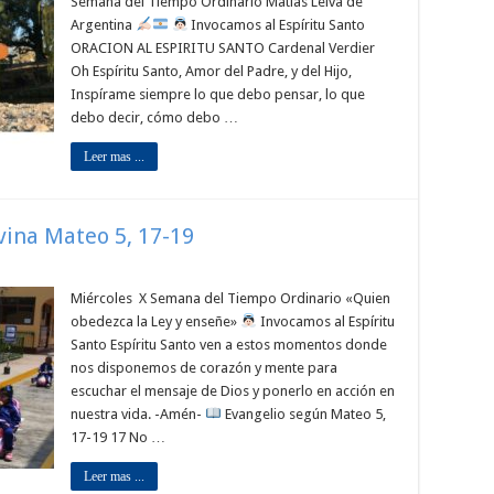
Semana del Tiempo Ordinario Matías Leiva de
Argentina
Invocamos al Espíritu Santo
ORACION AL ESPIRITU SANTO Cardenal Verdier
Oh Espíritu Santo, Amor del Padre, y del Hijo,
Inspírame siempre lo que debo pensar, lo que
debo decir, cómo debo …
Leer mas ...
ivina Mateo 5, 17-19
Miércoles X Semana del Tiempo Ordinario «Quien
obedezca la Ley y enseñe»
Invocamos al Espíritu
Santo Espíritu Santo ven a estos momentos donde
nos disponemos de corazón y mente para
escuchar el mensaje de Dios y ponerlo en acción en
nuestra vida. -Amén-
Evangelio según Mateo 5,
17-19 17 No …
Leer mas ...