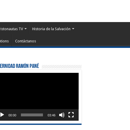
ristonautas TV
Historia de la Salvación
tions
Contáctanos
ternidad Ramón Pané
roductor
eo
00:00
03:46