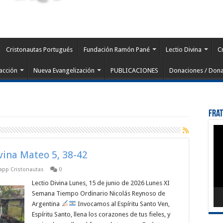
Cristonautas Portugués
Fundación Ramón Pané
Lectio Divina
C
acción
Nueva Evangelización
PUBLICACIONES
Donaciones / Dona
Fra
Rep
de
víd
ivina Mateo 5, 38-42
sapp Cristonautas
0
Lectio Divina Lunes, 15 de junio de 2026 Lunes XI
Semana Tiempo Ordinario Nicolás Reynoso de
Argentina
Invocamos al Espíritu Santo Ven,
Espíritu Santo, llena los corazones de tus fieles, y