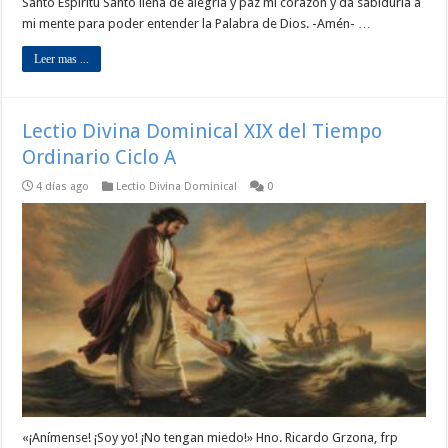
Santo Espíritu Santo llena de alegría y paz mi corazón y da sabiduría a
mi mente para poder entender la Palabra de Dios. -Amén- …
Leer mas ...
Lectio Divina Dominical XIX del Tiempo
Ordinario Ciclo A
4 días ago
Lectio Divina Dominical
0
«¡Anímense! ¡Soy yo! ¡No tengan miedo!» Hno. Ricardo Grzona, frp