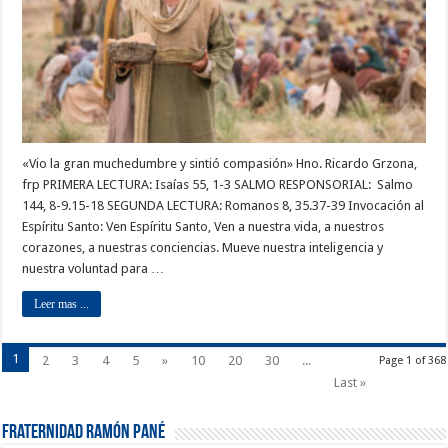
«Vio la gran muchedumbre y sintió compasión» Hno. Ricardo Grzona,
frp PRIMERA LECTURA: Isaías 55, 1-3 SALMO RESPONSORIAL: Salmo
144, 8-9.15-18 SEGUNDA LECTURA: Romanos 8, 35.37-39 Invocación al
Espíritu Santo: Ven Espíritu Santo, Ven a nuestra vida, a nuestros
corazones, a nuestras conciencias. Mueve nuestra inteligencia y
nuestra voluntad para …
Leer mas ...
1
2
3
4
5
»
10
20
30
...
Page 1 of 368
Last »
Fraternidad Ramón Pané