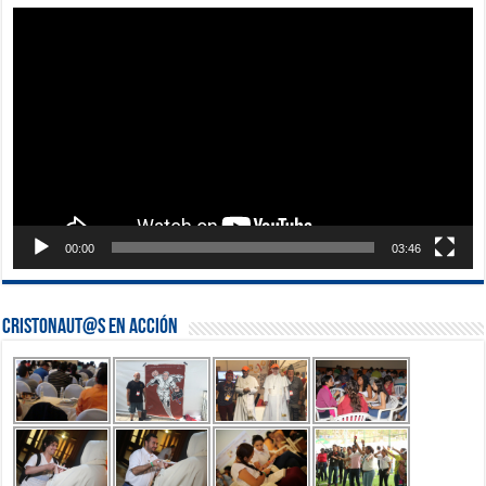
Reproductor
de
vídeo
00:00
03:46
Cristonaut@s en Acción