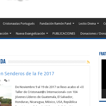
Cristonautas Portugués
Fundación Ramón Pané
Lectio Divina
C
acción
Nueva Evangelización
PUBLICACIONES
Donaciones / Dona
Fra
eda
Rep
de
víd
en Senderos de la Fe 2017
n
0
De Noviembre 9 al 19 de 2017 se llevo acabo el «II
Taller de Cristonaut@s Internacional» con 104
Jóvenes Líderes de Guatemala, El Salvador,
Honduras, Nicaragua, México, USA, República