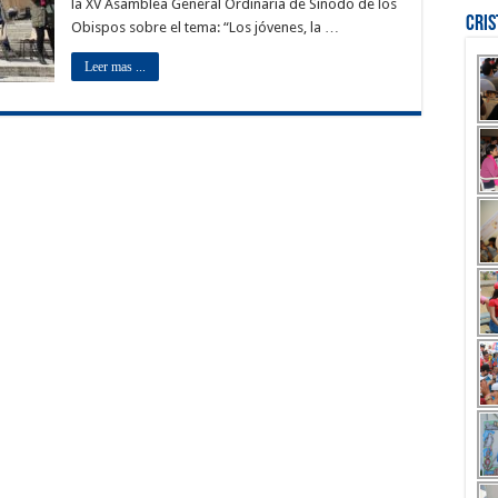
la XV Asamblea General Ordinaria de Sínodo de los
Cri
Obispos sobre el tema: “Los jóvenes, la …
Leer mas ...