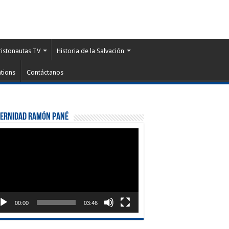
ristonautas TV
Historia de la Salvación
tions
Contáctanos
ternidad Ramón Pané
roductor
eo
00:00
03:46