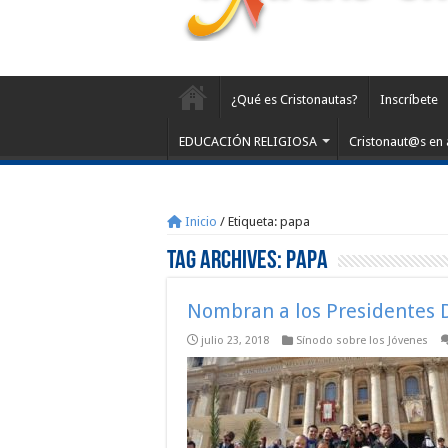
¿Qué es Cristonautas?
Inscríbete
EDUCACIÓN RELIGIOSA
Cristonaut@s en 
Inicio
/
Etiqueta:
papa
Tag Archives:
papa
Nombran a los Presidentes 
julio 23, 2018
Sínodo sobre los Jóvenes