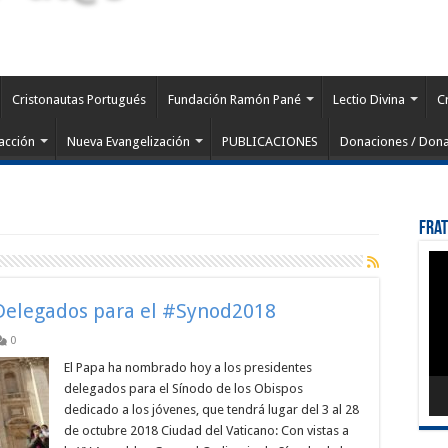
Cristonautas Portugués
Fundación Ramón Pané
Lectio Divina
C
acción
Nueva Evangelización
PUBLICACIONES
Donaciones / Dona
Fra
Rep
de
víd
Delegados para el #Synod2018
0
El Papa ha nombrado hoy a los presidentes
delegados para el Sínodo de los Obispos
dedicado a los jóvenes, que tendrá lugar del 3 al 28
de octubre 2018 Ciudad del Vaticano: Con vistas a