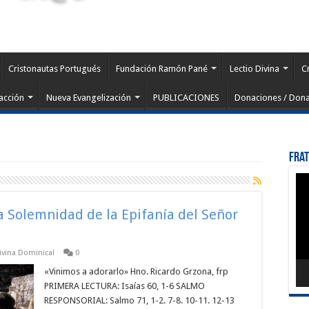
Cristonautas Portugués
Fundación Ramón Pané
Lectio Divina
C
acción
Nueva Evangelización
PUBLICACIONES
Donaciones / Dona
Fra
Rep
de
víd
la Solemnidad de la Epifanía del Señor
Divina Dominical
0
«Vinimos a adorarlo» Hno. Ricardo Grzona, frp
PRIMERA LECTURA: Isaías 60, 1-6 SALMO
RESPONSORIAL: Salmo 71, 1-2. 7-8. 10-11. 12-13