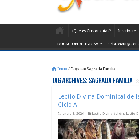
¿Qué es Cristonautas?
Inscríbete
EDUCACIÓN RELIGIOSA
Cristonaut@s en 
Inicio
/
Etiqueta:
Sagrada Familia
Tag Archives:
Sagrada Familia
Lectio Divina Dominical de 
Ciclo A
enero 3, 2026
Lectio Divina del día
,
Lectio 