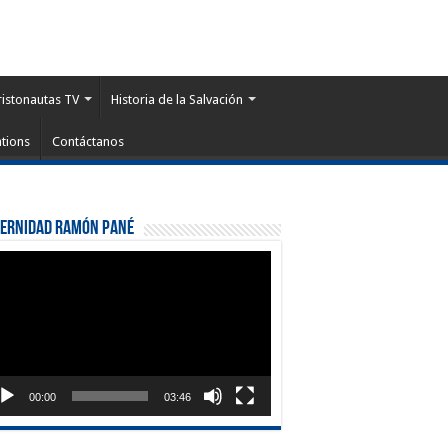
ristonautas TV
Historia de la Salvación
tions
Contáctanos
ternidad Ramón Pané
roductor
eo
00:00
03:46