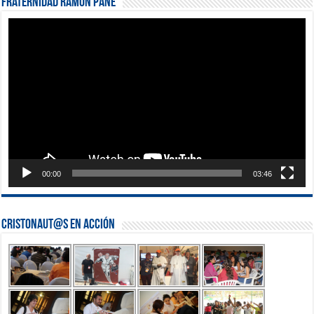
Fraternidad Ramón Pané
Reproductor
de
vídeo
00:00
03:46
Cristonaut@s en Acción