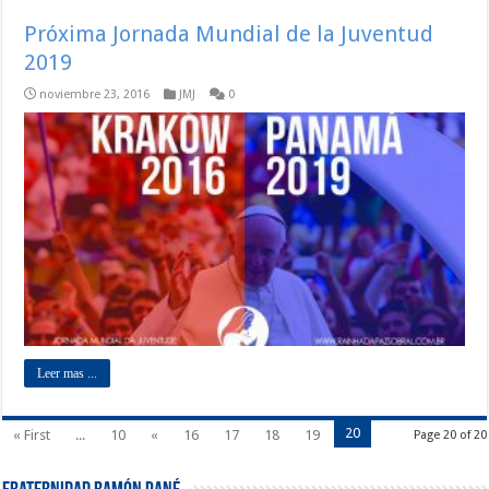
Próxima Jornada Mundial de la Juventud
2019
noviembre 23, 2016
JMJ
0
Leer mas ...
20
« First
...
10
«
16
17
18
19
Page 20 of 20