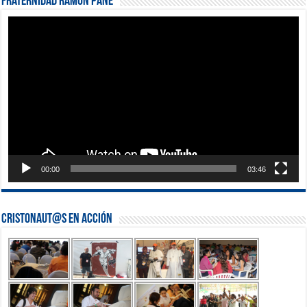
Fraternidad Ramón Pané
Reproductor
de
vídeo
00:00
03:46
Cristonaut@s en Acción