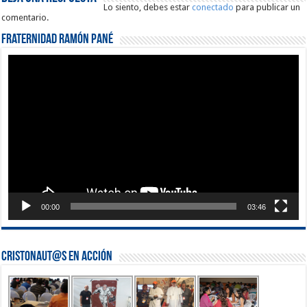
Lo siento, debes estar
conectado
para publicar un
comentario.
Fraternidad Ramón Pané
Reproductor
de
vídeo
00:00
03:46
Cristonaut@s en Acción