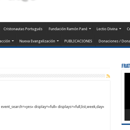
Cristonautas Portugués
Fundación Ramón Pané
Lectio Divina
C
acción
Nueva Evangelización
PUBLICACIONES
Donaciones / Dona
Fra
Rep
de
víd
vent_search=»yes» display=»full» displays=»full,list,week,day»