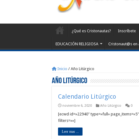
¿Qué es Cristonautas?
Inscríbete
EDUCACIÓN RELIGIOSA
Cristonaut@s en 
Inicio
/
Año Litúrgico
Año Litúrgico
Calendario Litúrgico
noviembre 6, 2020
Año Litúrgico
0
[ecwd id=»22940″ type=»full» page_items=»5″ e
filters=»»]
Leer mas ...