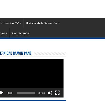
ristonautas TV
Historia de la Salvación
tions
Contáctanos
ternidad Ramón Pané
roductor
eo
00:00
03:46