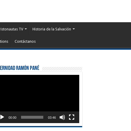
ristonautas TV
Historia de la Salvación
tions
Contáctanos
ternidad Ramón Pané
roductor
eo
00:00
03:46