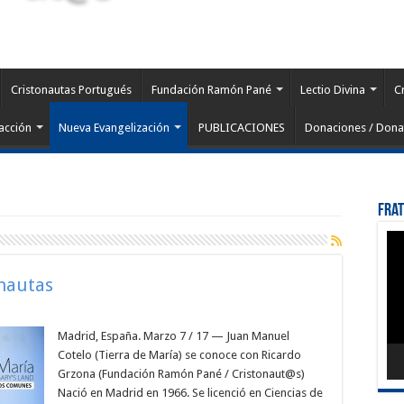
Cristonautas Portugués
Fundación Ramón Pané
Lectio Divina
C
acción
Nueva Evangelización
PUBLICACIONES
Donaciones / Dona
Fra
Rep
de
víd
onautas
Madrid, España. Marzo 7 / 17 — Juan Manuel
Cotelo (Tierra de María) se conoce con Ricardo
Grzona (Fundación Ramón Pané / Cristonaut@s)
Nació en Madrid en 1966. Se licenció en Ciencias de