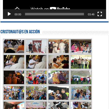
00:00
03:46
Cristonaut@s en Acción