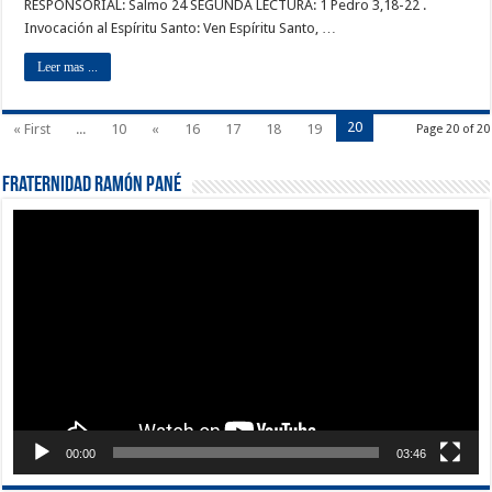
RESPONSORIAL: Salmo 24 SEGUNDA LECTURA: 1 Pedro 3,18-22 .
Invocación al Espíritu Santo: Ven Espíritu Santo, …
Leer mas ...
20
« First
...
10
«
16
17
18
19
Page 20 of 20
Fraternidad Ramón Pané
Reproductor
de
vídeo
00:00
03:46