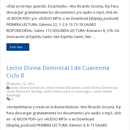
«Éste es mi Hijo querido. Escúchenlo» Hno Ricardo Grzona, frp Para
descargar gratuitamente los documentos y/o audio o mp3, click en
«E-BOOK PDF» y/o «AUDIO MP3» o en Download [display_podcast]
PRIMERA LECTURA: Génesis 22, 1-2.9-13.15-18 SALMO
RESPONSORIAL: Salmo 115 SEGUNDA LECTURA: Romanos 8, 31b-34 .
Invocación al Espíritu Santo: Ven Espíritu Santo, Ven …
Leer mas ...
Lectio Divina Dominical I de Cuaresma
Ciclo B
febrero 16, 2015
Lectio Divina Dimanch
,
Lectio Divina Dimanche
,
Lectio Divina Dominical
,
Lectio Divina for Sunday
,
Lectio Divina para os Domingos
,
Lectio Divina
Sonntags
0
«Arrepiéntanse y crean en la Buena Noticia» Hno Ricardo Grzona, frp
Para descargar gratuitamente los documentos y/o audio o mp3, click
en «E-BOOK PDF» y/o «AUDIO MP3» o en Download
[display_podcast] PRIMERA LECTURA: Génesis 9, 8-15 SALMO