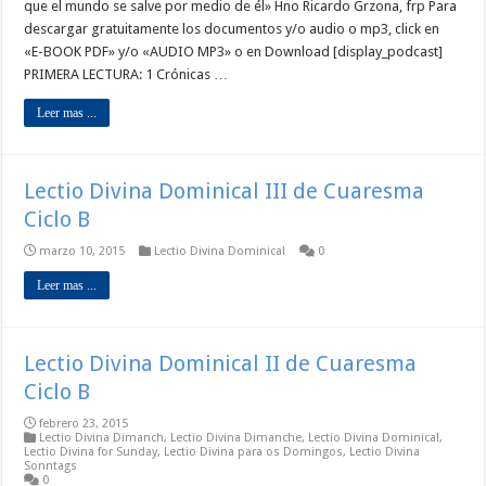
que el mundo se salve por medio de él» Hno Ricardo Grzona, frp Para
descargar gratuitamente los documentos y/o audio o mp3, click en
«E-BOOK PDF» y/o «AUDIO MP3» o en Download [display_podcast]
PRIMERA LECTURA: 1 Crónicas …
Leer mas ...
Lectio Divina Dominical III de Cuaresma
Ciclo B
marzo 10, 2015
Lectio Divina Dominical
0
Leer mas ...
Lectio Divina Dominical II de Cuaresma
Ciclo B
febrero 23, 2015
Lectio Divina Dimanch
,
Lectio Divina Dimanche
,
Lectio Divina Dominical
,
Lectio Divina for Sunday
,
Lectio Divina para os Domingos
,
Lectio Divina
Sonntags
0