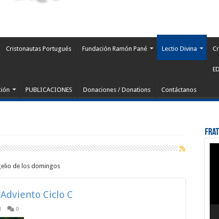
Cristonautas Portugués
Fundación Ramón Pané
Lectio Divina
Cr
E
ción
PUBLICACIONES
Donaciones / Donations
Contáctanos
Fra
Rep
de
víd
ngelio de los domingos
 Adviento Ciclo C
l
0