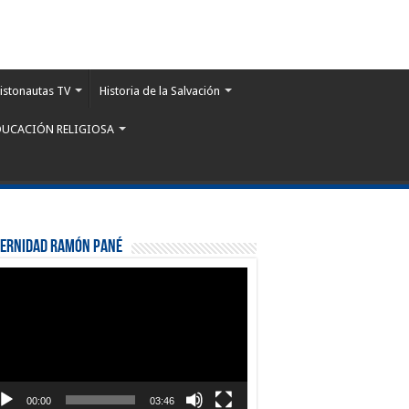
istonautas TV
Historia de la Salvación
DUCACIÓN RELIGIOSA
ternidad Ramón Pané
roductor
eo
00:00
03:46