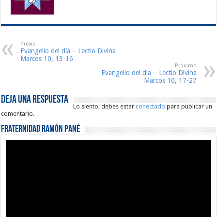
Previo
Evangelio del día – Lectio Divina
Marcos 10, 13-16
Proximo
Evangelio del día – Lectio Divina
Marcos 10, 17-27
Deja una respuesta
Lo siento, debes estar
conectado
para publicar un
comentario.
Fraternidad Ramón Pané
Reproductor
de
vídeo