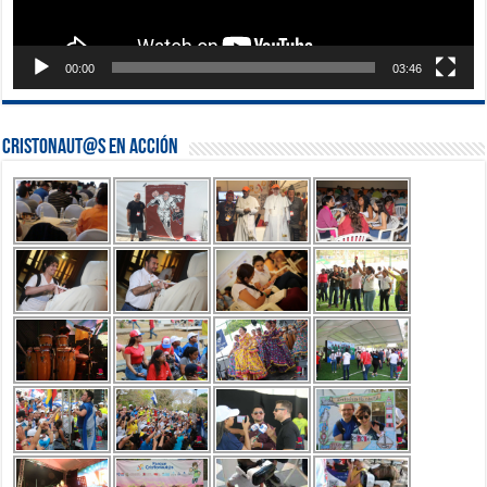
00:00
03:46
Cristonaut@s en Acción