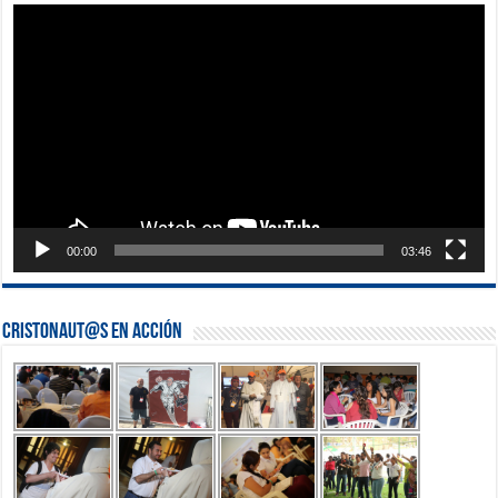
Reproductor
de
vídeo
00:00
03:46
Cristonaut@s en Acción