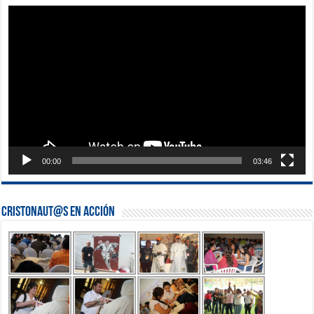
Reproductor
de
vídeo
00:00
03:46
Cristonaut@s en Acción