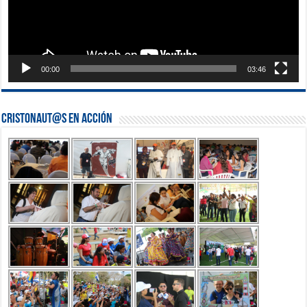
00:00
03:46
Cristonaut@s en Acción