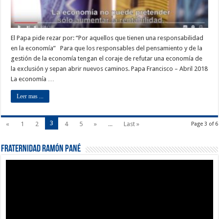
El Papa pide rezar por: “Por aquellos que tienen una responsabilidad
en la economía” Para que los responsables del pensamiento y de la
gestión de la economía tengan el coraje de refutar una economía de
la exclusión y sepan abrir nuevos caminos. Papa Francisco – Abril 2018
La economía …
Leer mas ...
3
«
1
2
4
5
»
...
Last »
Page 3 of 6
Fraternidad Ramón Pané
Reproductor
de
vídeo