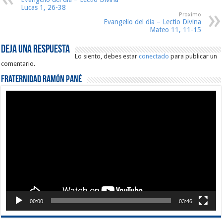
Lucas 1, 26-38
Proximo
Evangelio del día – Lectio Divina
Mateo 11, 11-15
Deja una respuesta
Lo siento, debes estar
conectado
para publicar un
comentario.
Fraternidad Ramón Pané
Reproductor
de
vídeo
00:00
03:46