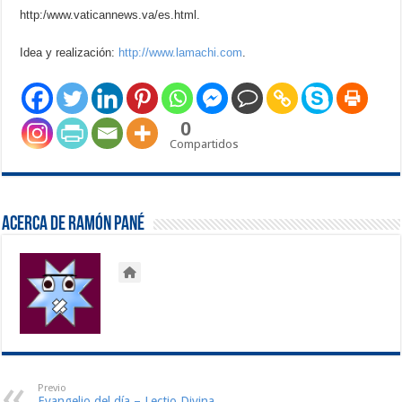
http:/www.vaticannews.va/es.html.
Idea y realización:
http://www.lamachi.com
.
0
Compartidos
Acerca de Ramón Pané
Previo
Evangelio del día – Lectio Divina