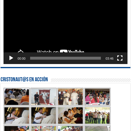
vídeo
00:00
03:46
Cristonaut@s en Acción