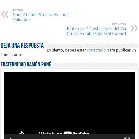
Previo
Suor Cristina Scuccia Vs Luna
Palumbo
Proximo
Pintan las 14 estaciones del Via
Crucis en tablas de skate board
Deja una respuesta
Lo siento, debes estar
conectado
para publicar un
comentario.
Fraternidad Ramón Pané
Reproductor
de
vídeo