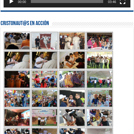
00:00
03:46
Cristonaut@s en Acción