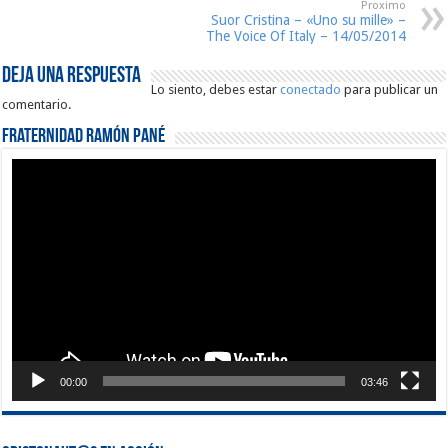
Proximo
Suor Cristina – «Uno su mille» –
The Voice Of Italy – 14/05/2014
Deja una respuesta
Lo siento, debes estar
conectado
para publicar un
comentario.
Fraternidad Ramón Pané
Reproductor
de
vídeo
00:00
03:46