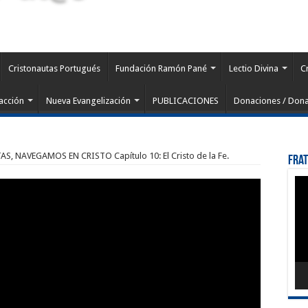
Cristonautas Portugués
Fundación Ramón Pané
Lectio Divina
C
acción
Nueva Evangelización
PUBLICACIONES
Donaciones / Dona
, NAVEGAMOS EN CRISTO Capítulo 10: El Cristo de la Fe.
Fra
Rep
de
víd