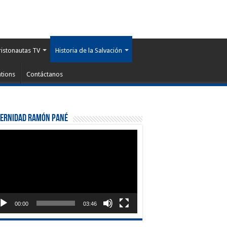
ristonautas TV
Historia de la Salvación
tions
Contáctanos
ternidad Ramón Pané
roductor
eo
00:00
03:46