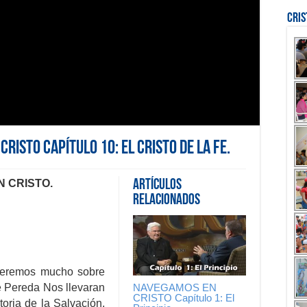
Cri
RISTO Capítulo 10: El Cristo de la Fe.
 CRISTO.
Artículos
Relacionados
deremos mucho sobre
NAVEGAMOS EN
re Pereda Nos llevaran
CRISTO Capítulo 1: El
oria de la Salvación,