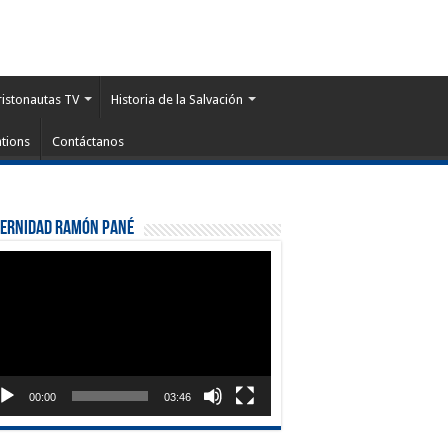
ristonautas TV
Historia de la Salvación
tions
Contáctanos
ternidad Ramón Pané
roductor
eo
00:00
03:46