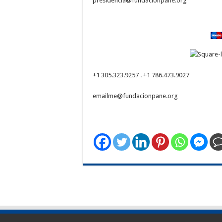
presidencia@fundacionpane.org
+1 305.323.9257 . +1 786.473.9027
emailme@fundacionpane.org