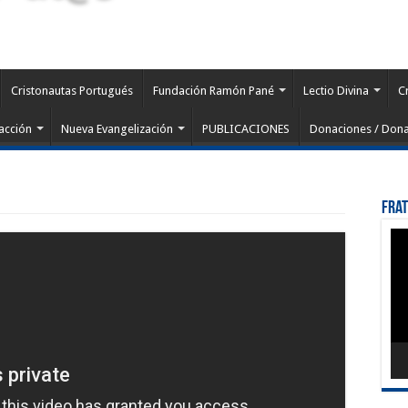
Cristonautas Portugués
Fundación Ramón Pané
Lectio Divina
C
acción
Nueva Evangelización
PUBLICACIONES
Donaciones / Dona
Fra
Rep
de
víd