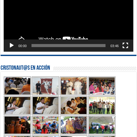
00:00
03:46
Cristonaut@s en Acción