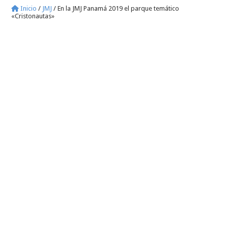
Inicio
/
JMJ
/
En la JMJ Panamá 2019 el parque temático
«Cristonautas»