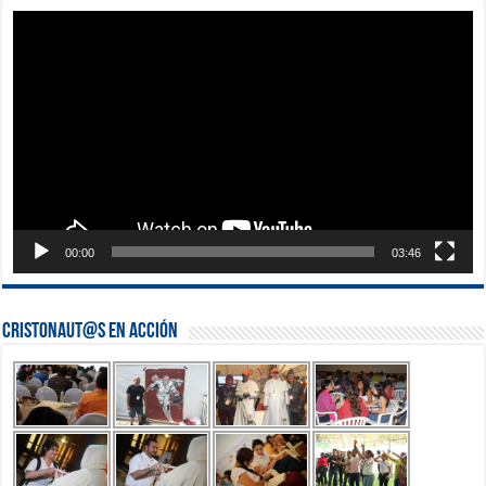
Reproductor
de
vídeo
00:00
03:46
Cristonaut@s en Acción