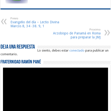
Previo
Evangelio del día – Lectio Divina
Marcos 8, 34 -38. 9, 1
Proximo
Arzobispo de Panamá en Roma
para preparar la JMJ
Deja una respuesta
Lo siento, debes estar
conectado
para publicar un
comentario.
Fraternidad Ramón Pané
Reproductor
de
vídeo