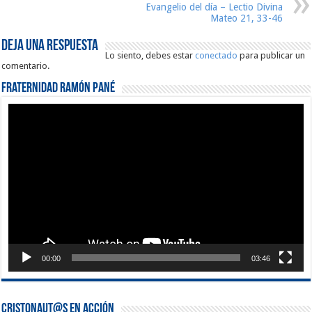
Evangelio del día – Lectio Divina
Mateo 21, 33-46
Deja una respuesta
Lo siento, debes estar
conectado
para publicar un
comentario.
Fraternidad Ramón Pané
Reproductor
de
vídeo
00:00
03:46
Cristonaut@s en Acción