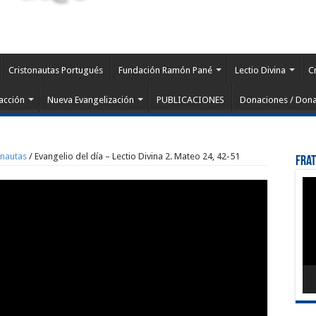
Cristonautas Portugués
Fundación Ramón Pané
Lectio Divina
C
acción
Nueva Evangelización
PUBLICACIONES
Donaciones / Dona
onautas
/
Evangelio del día – Lectio Divina 2. Mateo 24, 42-51
Fra
Rep
de
víd