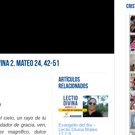
Cri
vina 2. Mateo 24, 42-51
Artículos
Relacionados
O
l cielo, un rayo de tu
Evangelio del día –
 dador de gracia, ven,
Lectio Divina Mateo
or magnífico, dulce
17,1-9