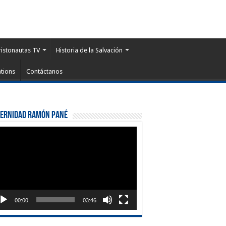
ristonautas TV
Historia de la Salvación
tions
Contáctanos
ternidad Ramón Pané
roductor
eo
00:00
03:46