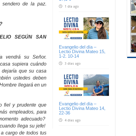
 sendero de la paz.
1 día ago
?
ELIO SEGÚN SAN
Evangelio del día –
Lectio Divina Mateo 15,
1-2. 10-14
ía vendrá su Señor.
 casa supiera cuándo
3 días ago
no dejaría que su casa
ambién ustedes deben
l Hombre llegará en un
Evangelio del día –
 fiel y prudente que
Lectio Divina Mateo 14,
más empleados, para
22-36
l momento adecuado?
4 días ago
cuando llega su jefe!
 a cargo de todos tus