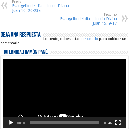
Previo
Evangelio del día – Lectio Divina
Juan 16, 20-23a
Proximo
Evangelio del día – Lectio Divina
Juan 15, 9-17
Deja una respuesta
Lo siento, debes estar
conectado
para publicar un
comentario.
Fraternidad Ramón Pané
Reproductor
de
vídeo
00:00
03:46