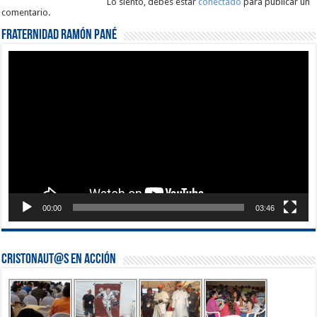
Lo siento, debes estar
conectado
para publicar un
comentario.
Fraternidad Ramón Pané
Reproductor
de
vídeo
00:00
03:46
Cristonaut@s en Acción