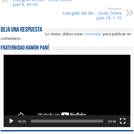
Juan 6, 60-69
Proximo
Evangelio del día – Lectio Divina
Juan 10, 1-10
Deja una respuesta
Lo siento, debes estar
conectado
para publicar un
comentario.
Fraternidad Ramón Pané
Reproductor
de
vídeo
00:00
03:46