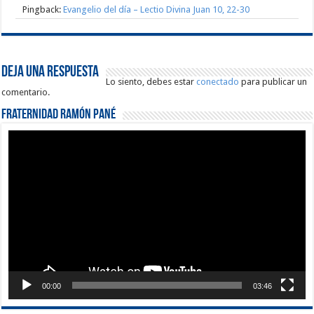
Pingback:
Evangelio del día – Lectio Divina Juan 10, 22-30
Deja una respuesta
Lo siento, debes estar
conectado
para publicar un
comentario.
Fraternidad Ramón Pané
Reproductor
de
vídeo
00:00
03:46