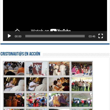
00:00
03:46
Cristonaut@s en Acción