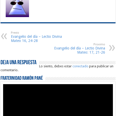
Previo
Evangelio del día – Lectio Divina
Mateo 16, 24-28
Proximo
Evangelio del día – Lectio Divina
Mateo: 17, 21-26
Deja una respuesta
Lo siento, debes estar
conectado
para publicar un
comentario.
Fraternidad Ramón Pané
Reproductor
de
vídeo