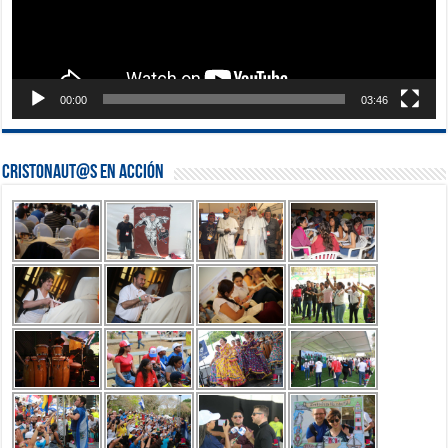
00:00
03:46
Cristonaut@s en Acción