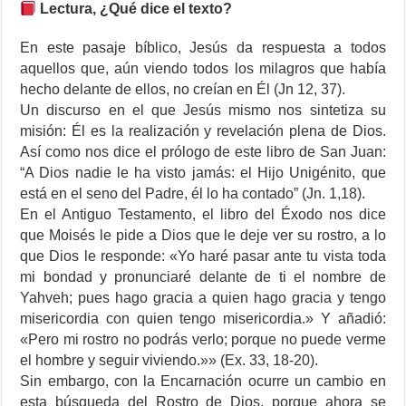
Lectura, ¿Qué dice el texto?
En este pasaje bíblico, Jesús da respuesta a todos
aquellos que, aún viendo todos los milagros que había
hecho delante de ellos, no creían en Él (Jn 12, 37).
Un discurso en el que Jesús mismo nos sintetiza su
misión: Él es la realización y revelación plena de Dios.
Así como nos dice el prólogo de este libro de San Juan:
“A Dios nadie le ha visto jamás: el Hijo Unigénito, que
está en el seno del Padre, él lo ha contado” (Jn. 1,18).
En el Antiguo Testamento, el libro del Éxodo nos dice
que Moisés le pide a Dios que le deje ver su rostro, a lo
que Dios le responde: «Yo haré pasar ante tu vista toda
mi bondad y pronunciaré delante de ti el nombre de
Yahveh; pues hago gracia a quien hago gracia y tengo
misericordia con quien tengo misericordia.» Y añadió:
«Pero mi rostro no podrás verlo; porque no puede verme
el hombre y seguir viviendo.»» (Ex. 33, 18-20).
Sin embargo, con la Encarnación ocurre un cambio en
esta búsqueda del Rostro de Dios, porque ahora se