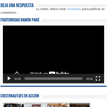
Deja una respuesta
Lo siento, debes estar
conectado
para publicar un
comentario.
Fraternidad Ramón Pané
Reproductor
de
vídeo
00:00
03:46
Cristonaut@s en Acción