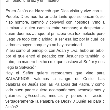
Un rostro, una luz y un madero
Es en Jesús de Nazareth que Dios visita y vive con su
Pueblo. Dios nos ha amado tanto que se encarnó, se
hizo hombre, caminó y convivió con nosotros. Vino a
iluminar a quien camina entre sombras; a despertar a
quien duerme, aunque al principio esa luz moleste pero
luego ve todo con claridad; a ser esa luz por la cual los
ladrones huyen porque ya no hay oscuridad.
Y así como al principio, con Adán y Eva, hubo un árbol
por el que entró el pecado; con Jesucristo también lo
hubo, un madero hecho cruz que sostuvo al Señor y nos
llegó la Salvación.
Hoy el Señor quiere recordarnos que vino para
SALVARNOS, valemos la sangre de Cristo. Las
palabras de Jesús son las Palabras del Padre, y como
todo buen padre quiere acompañarnos, aconsejarnos y
guiarnos. ¿Escuchas, meditas y pones en acción
verdaderamente la Palabra de Dios? ¿Quién es para ti
Jesús?