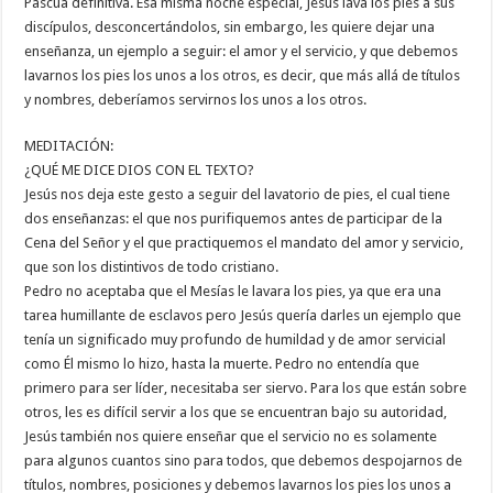
Pascua definitiva. Esa misma noche especial, Jesús lava los pies a sus
discípulos, desconcertándolos, sin embargo, les quiere dejar una
enseñanza, un ejemplo a seguir: el amor y el servicio, y que debemos
lavarnos los pies los unos a los otros, es decir, que más allá de títulos
y nombres, deberíamos servirnos los unos a los otros.
MEDITACIÓN:
¿QUÉ ME DICE DIOS CON EL TEXTO?
Jesús nos deja este gesto a seguir del lavatorio de pies, el cual tiene
dos enseñanzas: el que nos purifiquemos antes de participar de la
Cena del Señor y el que practiquemos el mandato del amor y servicio,
que son los distintivos de todo cristiano.
Pedro no aceptaba que el Mesías le lavara los pies, ya que era una
tarea humillante de esclavos pero Jesús quería darles un ejemplo que
tenía un significado muy profundo de humildad y de amor servicial
como Él mismo lo hizo, hasta la muerte. Pedro no entendía que
primero para ser líder, necesitaba ser siervo. Para los que están sobre
otros, les es difícil servir a los que se encuentran bajo su autoridad,
Jesús también nos quiere enseñar que el servicio no es solamente
para algunos cuantos sino para todos, que debemos despojarnos de
títulos, nombres, posiciones y debemos lavarnos los pies los unos a