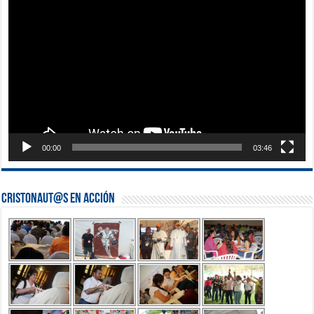
de
vídeo
00:00
03:46
Cristonaut@s en Acción