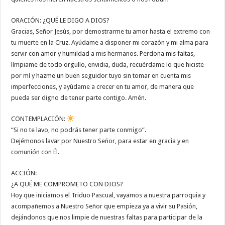
ORACIÓN: ¿QUÉ LE DIGO A DIOS?
Gracias, Señor Jesús, por demostrarme tu amor hasta el extremo con
tu muerte en la Cruz. Ayúdame a disponer mi corazón y mi alma para
servir con amor y humildad a mis hermanos. Perdona mis faltas,
límpiame de todo orgullo, envidia, duda, recuérdame lo que hiciste
por mí y hazme un buen seguidor tuyo sin tomar en cuenta mis
imperfecciones, y ayúdame a crecer en tu amor, de manera que
pueda ser digno de tener parte contigo. Amén.
CONTEMPLACIÓN:
“Si no te lavo, no podrás tener parte conmigo”.
Dejémonos lavar por Nuestro Señor, para estar en gracia y en
comunión con Él.
ACCIÓN:
¿A QUÉ ME COMPROMETO CON DIOS?
Hoy que iniciamos el Triduo Pascual, vayamos a nuestra parroquia y
acompañemos a Nuestro Señor que empieza ya a vivir su Pasión,
dejándonos que nos limpie de nuestras faltas para participar de la