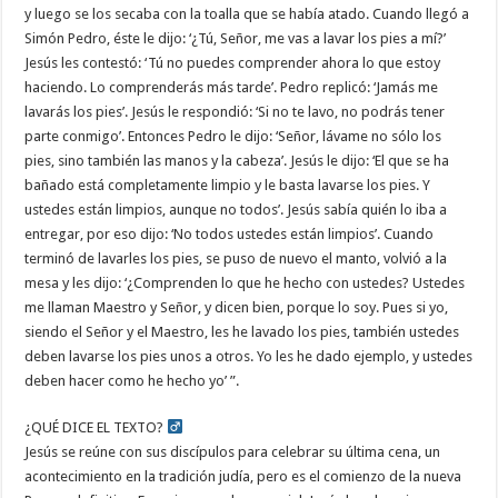
y luego se los secaba con la toalla que se había atado. Cuando llegó a
Simón Pedro, éste le dijo: ‘¿Tú, Señor, me vas a lavar los pies a mí?’
Jesús les contestó: ‘Tú no puedes comprender ahora lo que estoy
haciendo. Lo comprenderás más tarde’. Pedro replicó: ‘Jamás me
lavarás los pies’. Jesús le respondió: ‘Si no te lavo, no podrás tener
parte conmigo’. Entonces Pedro le dijo: ‘Señor, lávame no sólo los
pies, sino también las manos y la cabeza’. Jesús le dijo: ‘El que se ha
bañado está completamente limpio y le basta lavarse los pies. Y
ustedes están limpios, aunque no todos’. Jesús sabía quién lo iba a
entregar, por eso dijo: ‘No todos ustedes están limpios’. Cuando
terminó de lavarles los pies, se puso de nuevo el manto, volvió a la
mesa y les dijo: ‘¿Comprenden lo que he hecho con ustedes? Ustedes
me llaman Maestro y Señor, y dicen bien, porque lo soy. Pues si yo,
siendo el Señor y el Maestro, les he lavado los pies, también ustedes
deben lavarse los pies unos a otros. Yo les he dado ejemplo, y ustedes
deben hacer como he hecho yo’ ”.
¿QUÉ DICE EL TEXTO? ‍
Jesús se reúne con sus discípulos para celebrar su última cena, un
acontecimiento en la tradición judía, pero es el comienzo de la nueva