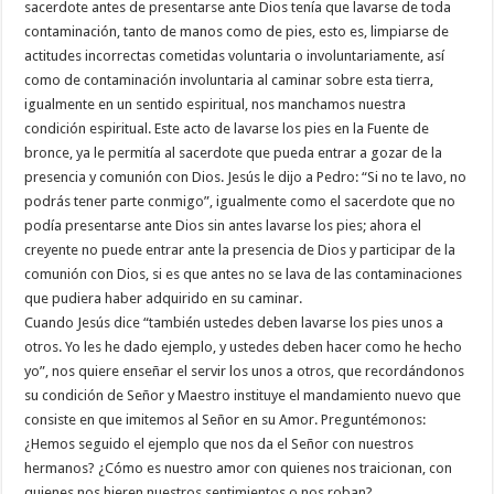
sacerdote antes de presentarse ante Dios tenía que lavarse de toda
contaminación, tanto de manos como de pies, esto es, limpiarse de
actitudes incorrectas cometidas voluntaria o involuntariamente, así
como de contaminación involuntaria al caminar sobre esta tierra,
igualmente en un sentido espiritual, nos manchamos nuestra
condición espiritual. Este acto de lavarse los pies en la Fuente de
bronce, ya le permitía al sacerdote que pueda entrar a gozar de la
presencia y comunión con Dios. Jesús le dijo a Pedro: “Si no te lavo, no
podrás tener parte conmigo”, igualmente como el sacerdote que no
podía presentarse ante Dios sin antes lavarse los pies; ahora el
creyente no puede entrar ante la presencia de Dios y participar de la
comunión con Dios, si es que antes no se lava de las contaminaciones
que pudiera haber adquirido en su caminar.
Cuando Jesús dice “también ustedes deben lavarse los pies unos a
otros. Yo les he dado ejemplo, y ustedes deben hacer como he hecho
yo”, nos quiere enseñar el servir los unos a otros, que recordándonos
su condición de Señor y Maestro instituye el mandamiento nuevo que
consiste en que imitemos al Señor en su Amor. Preguntémonos:
¿Hemos seguido el ejemplo que nos da el Señor con nuestros
hermanos? ¿Cómo es nuestro amor con quienes nos traicionan, con
quienes nos hieren nuestros sentimientos o nos roban?