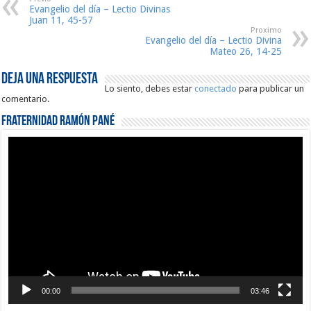
Evangelio del día – Lectio Divinas
Juan 11, 45-57
Proximo
Evangelio del día – Lectio Divina
Mateo 26, 14-25
Deja una respuesta
Lo siento, debes estar
conectado
para publicar un
comentario.
Fraternidad Ramón Pané
Reproductor
de
vídeo
00:00
03:46