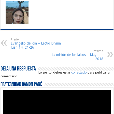
Previo
Evangelio del día – Lectio Divina
Juan 14, 21-26
Proximo
La misión de los laicos – Mayo de
2018
Deja una respuesta
Lo siento, debes estar
conectado
para publicar un
comentario.
Fraternidad Ramón Pané
Reproductor
de
vídeo