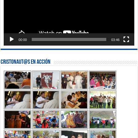
00:00
03:46
Cristonaut@s en Acción