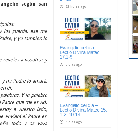
angelio según san
22 horas ago
ípulos:
y los guarda, ese me
adre, y yo también lo
Evangelio del día –
Lectio Divina Mateo
17,1-9
e reveles a nosotros y
3 días ago
 y mi Padre lo amará,
en él.
alabras. Y la palabra
l Padre que me envió.
Evangelio del día –
stoy a vuestro lado,
Lectio Divina Mateo 15,
1-2. 10-14
que enviará el Padre en
5 días ago
señe todo y os vaya