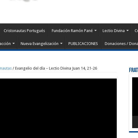
Cristonautas Portugués
Fundación Ramón Pané
Lectio Divina
C
acción
Nueva Evangelización
PUBLICACIONES
Donaciones / Dona
onautas
/
Evangelio del día – Lectio Divina Juan 14, 21-26
Fra
Rep
de
víd