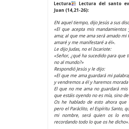
Lectura
Lectura del santo ev
Juan (14,21-26):
EN aquel tiempo, dijo Jesús a sus disc
«El que acepta mis mandamientos 
ama; al que me ama será amado mi P
amaré y me manifestaré a él».
Le dijo Judas, no el Iscariote:
«Señor, ¿qué ha sucedido para que t
no al mundo?»
Respondió Jesús y le dijo:
«El que me ama guardará mi palabra,
y vendremos a él y haremos morada 
El que no me ama no guardará mis p
que estáis oyendo no es mía, sino de
Os he hablado de esto ahora que e
pero el Paráclito, el Espíritu Santo, 
mi nombre, será quien os lo en
recordando todo lo que os he dicho»
.