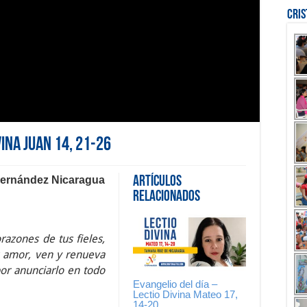
Cri
vina Juan 14, 21-26
Hernández Nicaragua
Artículos
Relacionados
orazones de tus fieles,
u amor, ven y renueva
por anunciarlo en todo
Evangelio del día –
Lectio Divina Mateo 17,
14-20