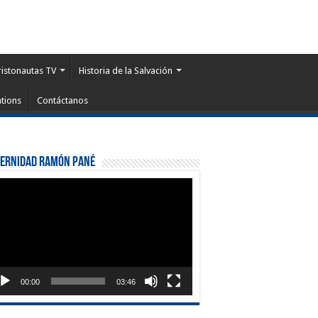
ristonautas TV
Historia de la Salvación
tions
Contáctanos
ternidad Ramón Pané
roductor
eo
00:00
03:46