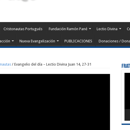
Cristonautas Portugués
Fundación Ramón Pané
Lectio Divina
C
acción
Nueva Evangelización
PUBLICACIONES
Donaciones / Dona
onautas
/
Evangelio del día – Lectio Divina Juan 14, 27-31
Fra
Rep
de
víd