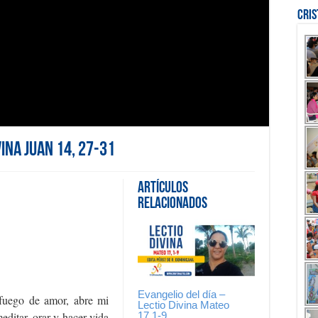
Cri
vina Juan 14, 27-31
Artículos
Relacionados
Evangelio del día –
 fuego de amor, abre mi
Lectio Divina Mateo
17,1-9
editar, orar y hacer vida