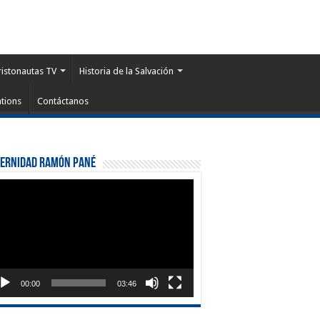
ristonautas TV
Historia de la Salvación
tions
Contáctanos
ternidad Ramón Pané
roductor
eo
00:00
03:46