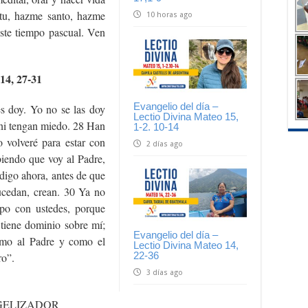
itu, hazme santo, hazme
10 horas ago
ste tiempo pascual. Ven
14, 27-31
Evangelio del día –
es doy. Yo no se las doy
Lectio Divina Mateo 15,
ni tengan miedo. 28 Han
1-2. 10-14
o volveré para estar con
2 días ago
abiendo que voy al Padre,
digo ahora, antes de que
ucedan, crean. 30 Ya no
po con ustedes, porque
 tiene dominio sobre mí;
Evangelio del día –
amo al Padre y como el
Lectio Divina Mateo 14,
22-36
ro”.
3 días ago
GELIZADOR