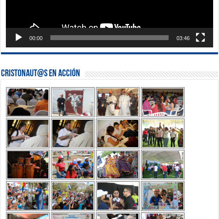
00:00
03:46
Cristonaut@s en Acción