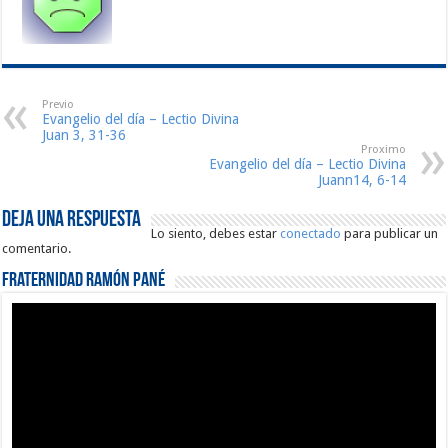
Previo
Evangelio del día – Lectio Divina
Juan 3, 31-36
Proximo
Evangelio del día – Lectio Divina
Juann14, 6-14
Deja una respuesta
Lo siento, debes estar
conectado
para publicar un
comentario.
Fraternidad Ramón Pané
Reproductor
de
vídeo