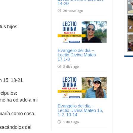
14-20
20 horas ago
us hijos
Evangelio del día –
Lectio Divina Mateo
17,1-9
3 días ago
n 15, 18-21
scípulos:
me ha odiado a mi
Evangelio del día –
Lectio Divina Mateo 15,
amaría como cosa
1-2. 10-14
5 días ago
 sacándolos del