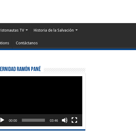
ristonautas TV
Historia de la Salvación
tions
Contáctanos
ternidad Ramón Pané
roductor
eo
00:00
03:46