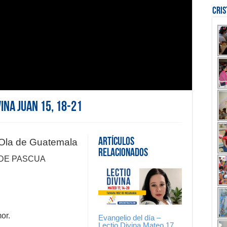
Cri
vina Juan 15, 18-21
Artículos
l Ola de Guatemala
Relacionados
 DE PASCUA
or.
Evangelio del día –
Lectio Divina Mateo 17,