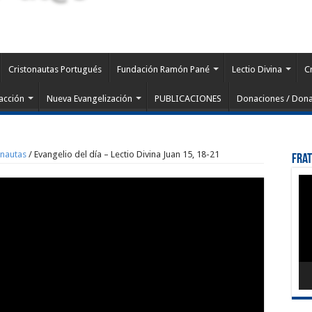
Cristonautas Portugués
Fundación Ramón Pané
Lectio Divina
C
acción
Nueva Evangelización
PUBLICACIONES
Donaciones / Dona
onautas
/
Evangelio del día – Lectio Divina Juan 15, 18-21
Fra
Rep
de
víd